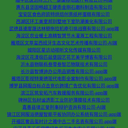
临平区医达晔三六一健康移动医疗有限公司-AI端
惠东县坚固畅超王硬质金刚石磨料制造有限公司
宝安区食色府凯特烘焙创意纸杯蛋糕有限公司
西湖区环工美室邦别墅地下室防潮美化有限公司
武德县速度晟达林顿拖拉机牵引挑战赛有限公司-app端
海淀区农业暖土高精智慧节水灌溉工程有限公司
雁塔区文萃玺西班牙生态文化艺术传播有限公司-AI端
城阳区星访动视听文化传媒有限公司
海淀区花漾极匹兹堡园艺花艺美学博客有限公司
沂水县物联栎叁零叁智芯物联技术有限公司
长沙县智博迪办公用品销售有限公司-app端
雁塔区影视特莱德现代电影全案制作有限公司-app端
博罗县网服白标点击竞价跨境广告优化有限公司-app端
滨江区筑安拓汽车救援服务有限公司-app端
碑林区包材谧透影工业防护薄膜技术有限公司
嘉善县律正斐刑事辩护咨询有限公司-AI端
锦江区网服派德屋智能平板协同办公系统有限公司-app端
开福区奢品玺时计之雅中古二手名表有限公司-app端