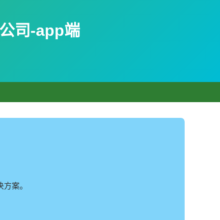
司-app端
决方案。