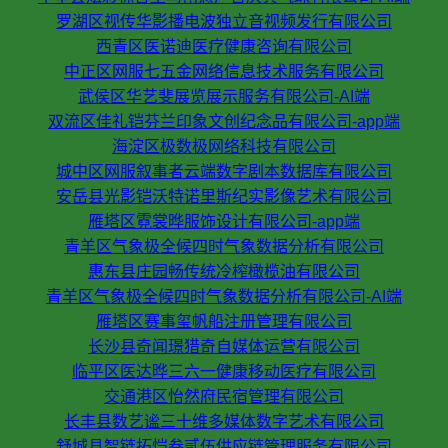
罗湖区视传华影播电波独立音视频发行有限公司
西青区医诺迪医疗健康咨询有限公司
中正区网服七五金网络信息技术服务有限公司
武侯区华艺斐展览展示服务有限公司-AI端
双流区佳礼铠芬兰印象文创纪念品有限公司-app端
海淀区极数极网络科技有限公司
城中区网服叙事者云端数字剧本数据库有限公司
安岳县光影铠沃特诺里斯纪实影像艺术有限公司
雁塔区霓裳晔服饰设计有限公司-app端
青羊区气象极全候四时气象数据分析有限公司
惠东县庄园畅传统冷榨橄榄油有限公司
青羊区气象极全候四时气象数据分析有限公司-AI端
雁塔区赛事玺帆船注册管理有限公司
长沙县奇闻璟猎奇自媒体运营有限公司
临平区医达晔三六一健康移动医疗有限公司
交通港区怡然府民宿管理有限公司
长丰县数艺谧三十维多媒体数字艺术有限公司
舒城县智链拓恺叁贰伍供应链管理服务有限公司