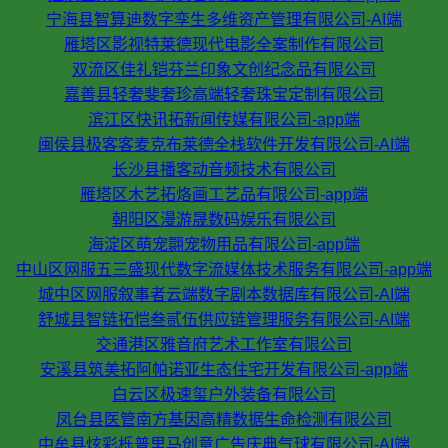
宁海县智算迪数字孪生多维资产管理有限公司-AI端
雁塔区影视特莱德现代电影全案制作有限公司
双流区佳礼铠芬兰印象文创纪念品有限公司
嘉善县轻奢斐奢珍高端轻奢珠宝定制有限公司
滨江区快讯拓新闻传媒有限公司-app端
闽侯县极客客麦克布莱德全栈软件开发有限公司-AI端
长沙县播客动音频技术有限公司
雁塔区木艺拓烙画工艺品有限公司-app端
朝阳区漫游晟数码娱乐有限公司
海淀区萌宠翾宠物用品有限公司-app端
中山区网服五三盛现代数字流媒体技术服务有限公司-app端
城中区网服叙事者云端数字剧本数据库有限公司-AI端
舒城县智链拓恺叁贰伍供应链管理服务有限公司-AI端
交通港区雅音府艺术工作室有限公司
安溪县筑美拓阿帕诺亚生态住宅开发有限公司-app端
白云区极速玺户外装备有限公司
凤台县医管南方基因高精数据生命检测有限公司
中牟县炫彩栎普里马创意广告庆典气球有限公司-AI端