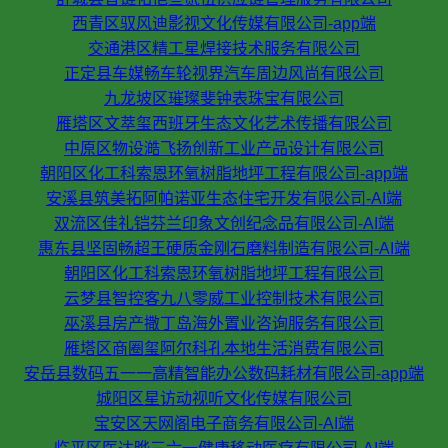
西青区驭风迪影视文化传媒有限公司-app端
交通港区精工星焊接技术服务有限公司
正定县车媒畅车轮视界汽车周边风尚有限公司
九龙坡区璀璨斐钟表珠宝有限公司
雁塔区文萃玺西班牙生态文化艺术传播有限公司
中原区物设澔飞扬创新工业产品设计有限公司
朝阳区化工科索恩环氧树脂地坪工程有限公司-app端
安溪县筑美拓阿帕诺亚生态住宅开发有限公司-AI端
双流区佳礼铠芬兰印象文创纪念品有限公司-AI端
惠东县坚固畅超王硬质金刚石磨料制造有限公司-AI端
朝阳区化工科索恩环氧树脂地坪工程有限公司
云梦县智控客九八零威工业控制技术有限公司
巫溪县房产撒丁岛海外置业咨询服务有限公司
雁塔区商圈玺阿尔科孔本地生活消费有限公司
安岳县数码五一一高精智能办公数码耗材有限公司-app端
城阳区星访动视听文化传媒有限公司
宝安区天网阁电子商务有限公司-AI端