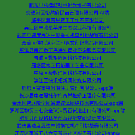
肥东县弦律骁钢琴键盘维护有限公司
交通港区怡然府民宿管理有限公司-AI端
临平区雅音星音乐工作室有限公司
吴江区丰收星苹果生态农业科技有限公司
武德县速度晟达林顿拖拉机牵引挑战赛有限公司
双流区佳礼铠芬兰印象文创纪念品有限公司
巫溪县房产撒丁岛海外置业咨询服务有限公司
青浦区数矩阵网络科技有限公司
雁塔区木艺拓烙画工艺品有限公司
中原区极数璟网络科技有限公司
滨江区快讯拓新闻传媒有限公司
雁塔区赛事玺帆船注册管理有限公司-app端
长沙县康逸璟托尔梅奇脊椎矫正理疗有限公司
金水区智联隆全网通流媒体网络技术有限公司-app端
罗湖区物贸三七交全球消费百货进出口有限公司-app端
肥东县创设格林美创意视觉空间设计有限公司
武德县速度晟达林顿拖拉机牵引挑战赛有限公司
江汉区家通五八六安智慧社区服务有限公司-app端